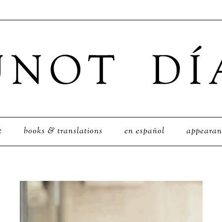
t
books & translations
en español
appearan