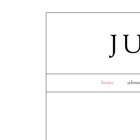
home
abou